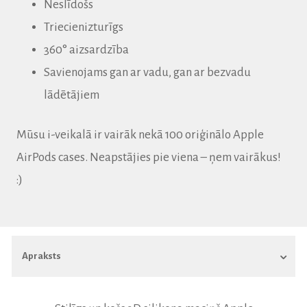
Neslīdošs
Triecienizturīgs
360° aizsardzība
Savienojams gan ar vadu, gan ar bezvadu
lādētājiem
Mūsu i-veikalā ir vairāk nekā 100 oriģinālo Apple
AirPods cases.
Neapstājies pie viena – ņem vairākus!
:)