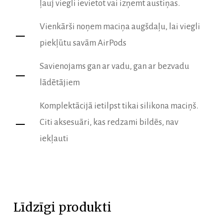
ļauj viegli ievietot vai izņemt austiņas.
Vienkārši noņem maciņa augšdaļu, lai viegli
piekļūtu savām AirPods
Savienojams gan ar vadu, gan ar bezvadu
lādētājiem
Komplektācijā ietilpst tikai silikona maciņš.
Citi aksesuāri, kas redzami bildēs, nav
iekļauti
Līdzīgi produkti