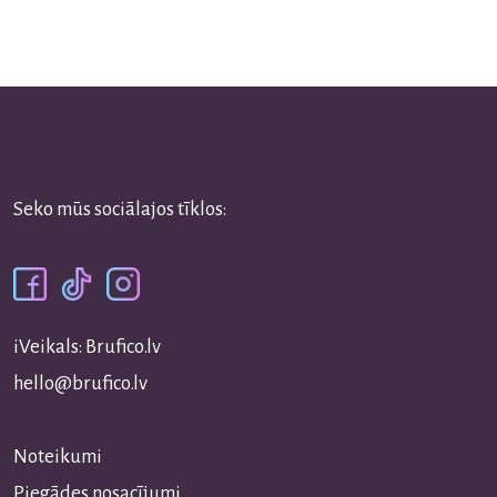
Seko mūs sociālajos tīklos:
iVeikals: Brufico.lv
hello@brufico.lv
Noteikumi
Piegādes nosacījumi