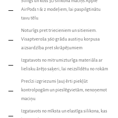
Stilīgs un košs 3D silikona maciņš Apple
AirPods 1 & 2 modeļiem, lai paspilgtinātu
tavu tēlu
Noturīgs pret triecieniem un sitieniem.
Visaptveroša 360 grādu austiņu korpusa
aizsardzība pret skrāpējumiem
Izgatavots no mitrumizturīga materiāla ar
lielisku ārējo saķeri, lai neizslīdētu no rokām
Precīzi izgriezumi ļauj ērti piekļūt
kontrolpogām un pieslēgvietām, nenoņemot
maciņu
Izgatavots no mīksta un elastīga silikona, kas