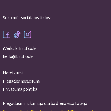
Seko mūs sociālajos tīklos:
iVeikals: Brufico.lv
hello@brufico.lv
Noteikumi
Piegādes nosacījumi
Privātuma politika
Piegādāsim nākamajā darba dienā visā Latvijā