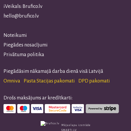
iVeikals: Brufico.lv
hello@brufico.lv
Noteikumi
Piegādes nosacījumi
Privātuma politika
Piegādāsim nākamajā darba dienā visā Latvijā
Omniva Pasta Stacijas pakomati DPD pakomati
Drošs maksājums ar kredītkarti:
Mājaslapu izstrāde
SMARTI.LV