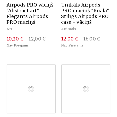
Airpods PRO vāciņš
Unikāls Airpods
"Abstract art".
PRO maciņš "Koala".
Elegants Airpods
Stilīgs Airpods PRO
PRO maciņš
case - vāciņš
Art
Animals
10,20 €
12,00 €
12,00 €
16,00 €
Nav Pieejams
Nav Pieejams