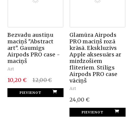
Bezvadu austiņu
Glamūra Airpods
maciņš "Abstract
PRO maciņš rozā
art". Gaumīgs
krāsā. Ekskluzīvs
Airpods PRO case -
Apple aksesuārs ar
maciņš
mirdzošiem
fliteriem. Stilīgs
Art
Airpods PRO case
10,20 €
12,00 €
vāciņš
Art
24,00 €