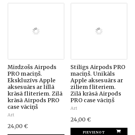
Mirdzošs Airpods
Stilīgs Airpods PRO
PRO maciņš.
maciņš. Unikāls
Ekskluzīvs Apple
Apple aksesuārs ar
aksesuārs ar lillā
ziliem fliteriem.
krāsā fliteriem. Zilā
Zilā krāsā Airpods
krāsā Airpods PRO
PRO case vāciņš
case vāciņš
Art
Art
24,00 €
24,00 €