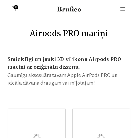
0
Airpods PRO maciņi
Smieklīgi un jauki 3D silikona Airpods PRO
maciņi ar oriģinālu dizainu.
Gaumīgs aksesuārs tavam Apple AirPods PRO un
ideāla dāvana draugam vai mīļotajam!