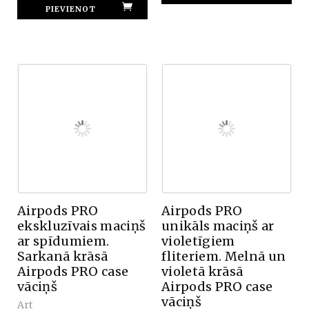
Airpods PRO
Airpods PRO
ekskluzīvais maciņš
unikāls maciņš ar
ar spīdumiem.
violetīgiem
Sarkanā krāsā
fliteriem. Melnā un
Airpods PRO case
violetā krāsā
vāciņš
Airpods PRO case
vāciņš
Art