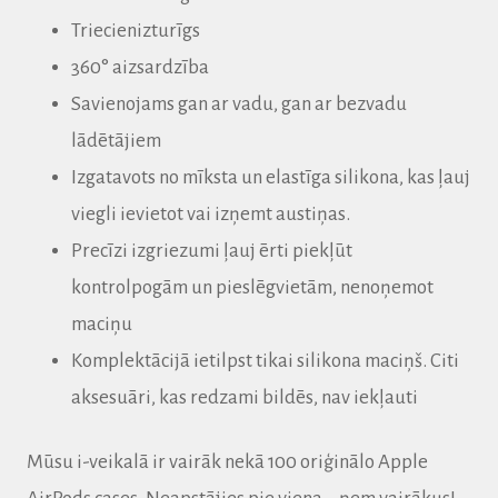
Triecienizturīgs
360° aizsardzība
Savienojams gan ar vadu, gan ar bezvadu
lādētājiem
Izgatavots no mīksta un elastīga silikona, kas ļauj
viegli ievietot vai izņemt austiņas.
Precīzi izgriezumi ļauj ērti piekļūt
kontrolpogām un pieslēgvietām, nenoņemot
maciņu
Komplektācijā ietilpst tikai silikona maciņš. Citi
aksesuāri, kas redzami bildēs, nav iekļauti
Mūsu i-veikalā ir vairāk nekā 100 oriģinālo Apple