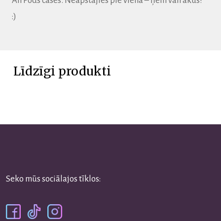
AirPods cases.
Neapstājies pie viena – ņem vairākus!
:)
Līdzīgi produkti
Seko mūs sociālajos tīklos: