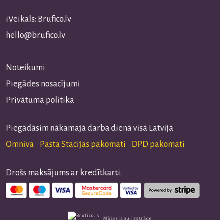
iVeikals: Brufico.lv
hello@brufico.lv
Noteikumi
Piegādes nosacījumi
Privātuma politika
Piegādāsim nākamajā darba dienā visā Latvijā
Omniva Pasta Stacijas pakomati DPD pakomati
Drošs maksājums ar kredītkarti:
Mājaslapu izstrāde