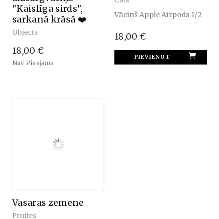
Cats
"Kaislīga sirds",
Vāciņš Apple Airpods 1/2
sarkanā krāsā ❤️
Objects
18,00 €
18,00 €
Nav Pieejams
Vasaras zemene
Fruites