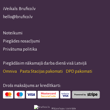
iVeikals: Brufico.lv
hello@brufico.lv
Noteikumi
Piegādes nosacījumi
Privātuma politika
Piegādāsim nākamajā darba dienā visā Latvijā
Omniva Pasta Stacijas pakomati DPD pakomati
Drošs maksājums ar kredītkarti:
Mājaslapu izstrāde